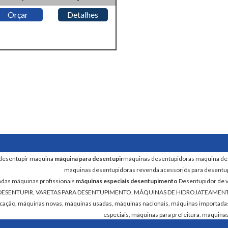
Orçar
Detalhes
desentupir maquina
máquina para desentupir
máquinas desentupidoras maquina de
maquinas desentupidoras revenda acessoriós para desent
adas
máquinas profissionais
máquinas especiais desentupimento
Desentupidor de 
ESENTUPIR, VARETAS PARA DESENTUPIMENTO, MÁQUINAS DE HIDROJATEAMENTO Spin 
icação, máquinas novas, máquinas usadas, máquinas nacionais, máquinas importadas
especiais, máquinas para prefeitura, máquina