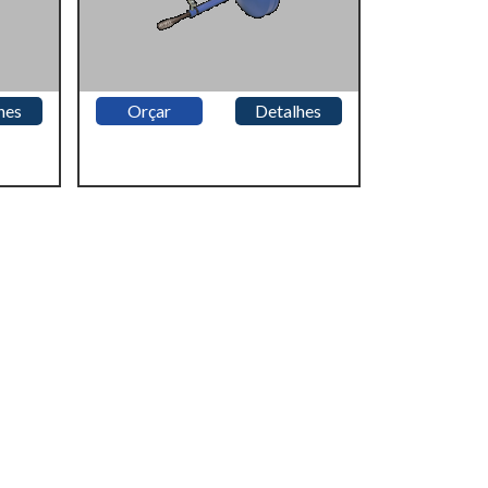
hes
Orçar
Detalhes