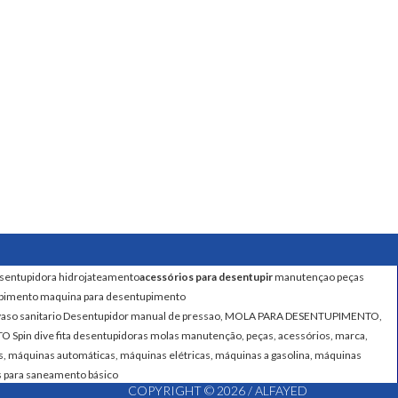
sentupidora hidrojateamento
acessórios para desentupir
manutençao peças
upimento
maquina para desentupimento
vaso sanitario Desentupidor manual de pressao, MOLA PARA DESENTUPIMENTO,
dive fita desentupidoras molas manutenção, peças, acessórios, marca,
, máquinas automáticas, máquinas elétricas, máquinas a gasolina, máquinas
s para saneamento básico
COPYRIGHT © 2026 /
ALFAYED