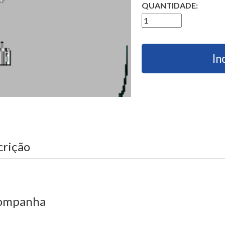
QUANTIDADE:
In
crição
ompanha