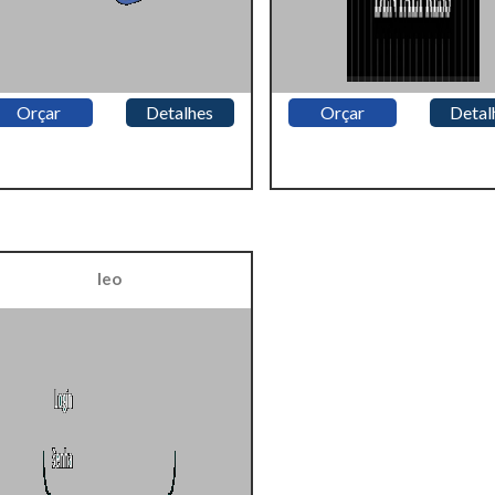
Orçar
Detalhes
Orçar
Detal
leo